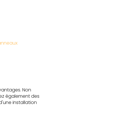
panneaux
avantages. Non
isez également des
'une installation