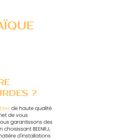
AÏQUE
RE
URDES ?
bles
de haute qualité
et de vous
Nous garantissons des
En choisissant BEENRJ,
tière d'installations