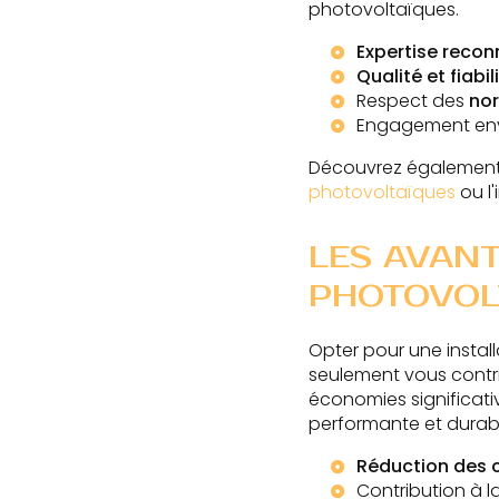
photovoltaïques.
Expertise reco
Qualité et fiabil
Respect des
nor
Engagement env
Découvrez également 
photovoltaïques
ou l'
LES AVANT
PHOTOVOL
Opter pour une insta
seulement vous contri
économies significativ
performante et durable
Réduction des 
Contribution à l