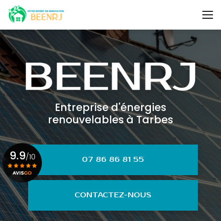
Aller
au
contenu
principal
Entreprise d'énergies
renouvelables à Tarbes
9.9
/10
07 86 86 81 55
Voir le certificat
CONTACTEZ-NOUS