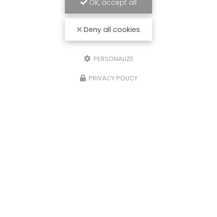
OK, accept all
ENTREPRISE D'ÉNERGIES RENOUVELABLES À
Deny all cookies
TARBES
65000 Tarbes
PERSONALIZE
07 86 86 81 55
PRIVACY POLICY
Lundi au vendredi :
9h - 18h
Voir
+
d'infos sur
facebook
ENVOYEZ UN MESSAGE