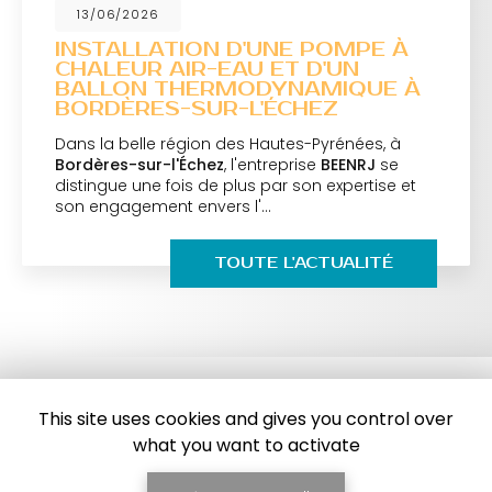
/06/2026
09
STALLATION D'UNE POMPE À
ISO
LEUR AIR-EAU ET D'UN
MAI
LLON THERMODYNAMIQUE À
LO
RDÈRES-SUR-L'ÉCHEZ
BEEN
la belle région des Hautes-Pyrénées, à
et sp
ères-sur-l'Échez
, l'entreprise
BEENRJ
se
d'ann
ngue une fois de plus par son expertise et
dans
engagement envers l'…
TOUTE L'ACTUALITÉ
This site uses cookies and gives you control over
what you want to activate