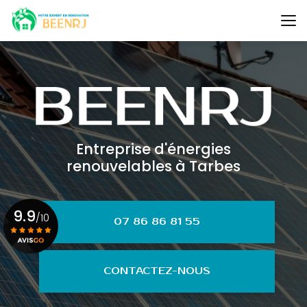
Aller
au
contenu
principal
Entreprise d'énergies
renouvelables à Tarbes
9.9
/10
07 86 86 81 55
Voir le certificat
CONTACTEZ-NOUS