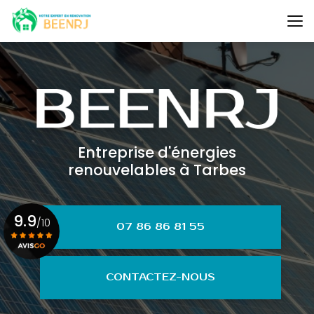
Aller
au
contenu
principal
Entreprise d'énergies
renouvelables à Tarbes
9.9
/10
07 86 86 81 55
Voir le certificat
CONTACTEZ-NOUS