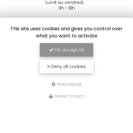
Lundi au vendredi :
9h - 18h
Voir
+
d'infos sur
facebook
This site uses cookies and gives you control over
what you want to activate
OK, accept all
ENVOYEZ UN MESSAGE
Deny all cookies
PERSONALIZE
Nom Prénom
PRIVACY POLICY
Société
Email
Téléphone