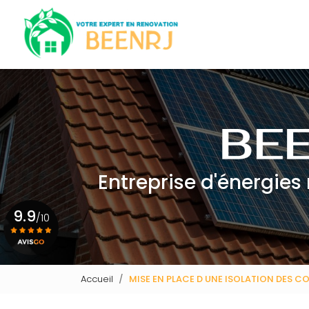
Navigation principale
Aller
au
contenu
principal
Entreprise d'énergies
9.9
/10
Voir le certificat
Accueil
MISE EN PLACE D UNE ISOLATION DES C