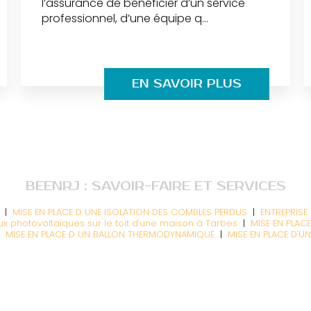
l’assurance de bénéficier d’un service
professionnel, d’une équipe q...
EN SAVOIR PLUS
BEENRJ : SAVOIR-FAIRE ET SERVICES
U
|
MISE EN PLACE D UNE ISOLATION DES COMBLES PERDUS
|
ENTREPRISE 
 photovoltaïques sur le toit d'une maison à Tarbes
|
MISE EN PLAC
|
MISE EN PLACE D UN BALLON THERMODYNAMIQUE
|
MISE EN PLACE D'UN