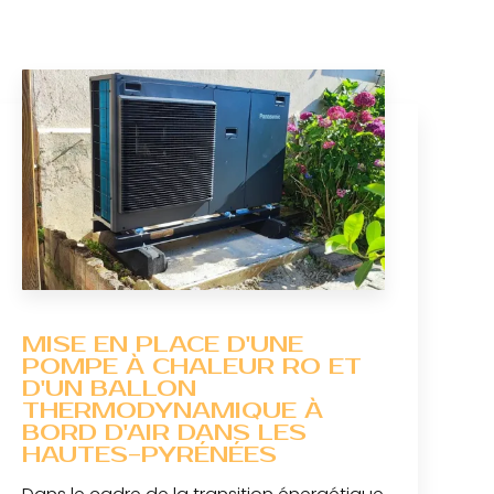
MISE EN PLACE D'UNE
POMPE À CHALEUR RO ET
D'UN BALLON
THERMODYNAMIQUE À
BORD D'AIR DANS LES
HAUTES-PYRÉNÉES