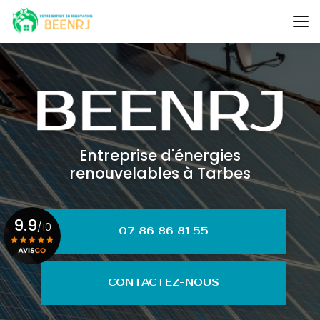
Aller
au
contenu
principal
Entreprise d'énergies
renouvelables à Tarbes
9.9
/10
07 86 86 81 55
Voir le certificat
CONTACTEZ-NOUS