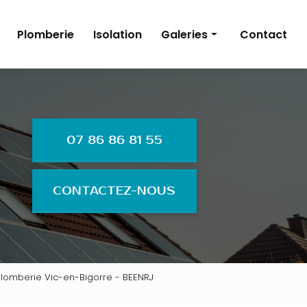
Plomberie
Isolation
Galeries
Contact
Énergies renouvelables
Électricité
Plomberie
07 86 86 81 55
Isolation
CONTACTEZ-NOUS
, plomberie Vic-en-Bigorre - BEENRJ