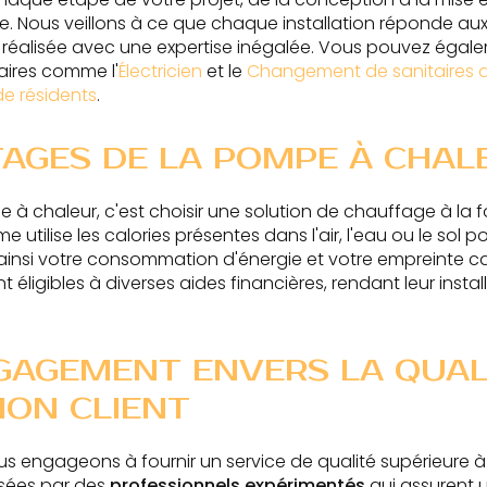
. Nous veillons à ce que chaque installation réponde au
oit réalisée avec une expertise inégalée. Vous pouvez égal
ires comme l'
Électricien
et le
Changement de sanitaires 
e résidents
.
TAGES DE LA POMPE À CHAL
à chaleur, c'est choisir une solution de chauffage à la f
me utilise les calories présentes dans l'air, l'eau ou le sol 
 ainsi votre consommation d'énergie et votre empreinte ca
éligibles à diverses aides financières, rendant leur instal
GAGEMENT ENVERS LA QUALI
ION CLIENT
s engageons à fournir un service de qualité supérieure à 
lisées par des
professionnels expérimentés
qui assurent u