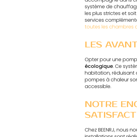
système de chauffage
les plus strictes et s
services complémenta
toutes les chambres d
LES AVAN
Opter pour une pompe 
écologique
. Ce systè
habitation, réduisant
pompes à chaleur sont 
accessible.
NOTRE EN
SATISFACT
Chez BEENRJ, nous nou
installations sont réa