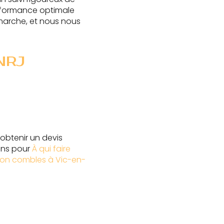
erformance optimale
arche, et nous nous
NRJ
 obtenir un devis
ons pour
À qui faire
tion combles à Vic-en-