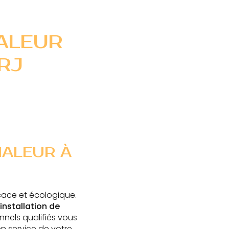
ALEUR
RJ
HALEUR À
cace et écologique.
installation de
nnels qualifiés vous
n service de votre