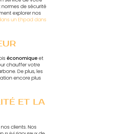
x normes de sécurité
ement explorer nos
dans un Ehpad dans
EUR
ois
économique
et
pour chauffer votre
rbone. De plus, les
lation encore plus
TÉ ET LA
nos clients. Nos
n suivi rigoureux de