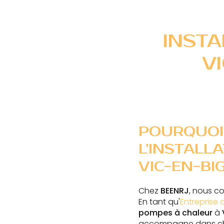
INST
V
POURQUOI
L'INSTALL
VIC-EN-BI
Chez
BEENRJ
, nous c
En tant qu'
Entreprise 
pompes à chaleur
à
accompagne dans chaq