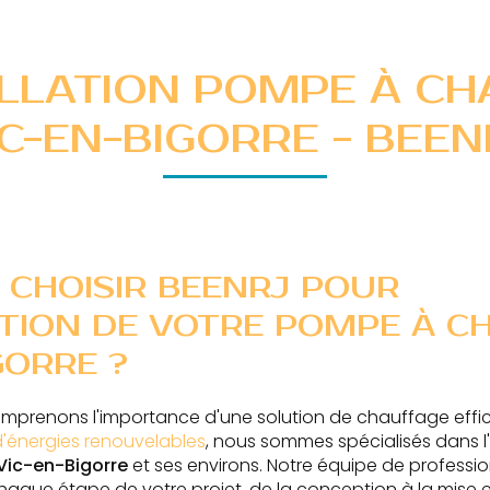
ALLATION POMPE À CH
IC-EN-BIGORRE - BEEN
 CHOISIR BEENRJ POUR
ATION DE VOTRE POMPE À C
GORRE ?
omprenons l'importance d'une solution de chauffage effi
d'énergies renouvelables
, nous sommes spécialisés dans l'
Vic-en-Bigorre
et ses environs. Notre équipe de professio
ue étape de votre projet, de la conception à la mise e