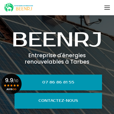
Aller
au
contenu
principal
Entreprise d'énergies
renouvelables à Tarbes
9.9
/10
07 86 86 81 55
Voir le certificat
CONTACTEZ-NOUS