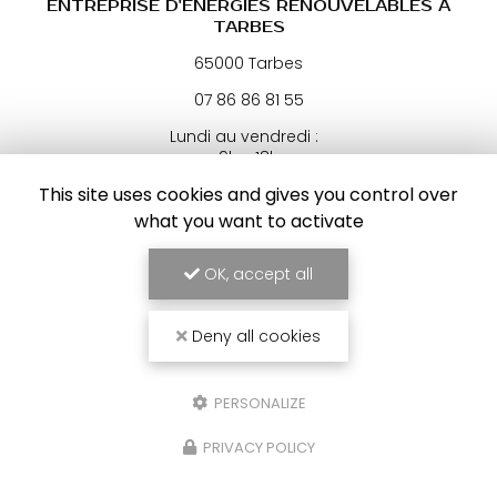
ENTREPRISE D'ÉNERGIES RENOUVELABLES À
TARBES
65000 Tarbes
07 86 86 81 55
Lundi au vendredi :
9h - 18h
This site uses cookies and gives you control over
Voir
+
d'infos sur
what you want to activate
facebook
OK, accept all
Deny all cookies
ENVOYEZ UN MESSAGE
PERSONALIZE
PRIVACY POLICY
Nom Prénom