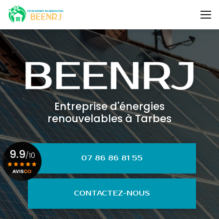
Aller
au
contenu
principal
Entreprise d'énergies
renouvelables à Tarbes
9.9
/10
07 86 86 81 55
Voir le certificat
CONTACTEZ-NOUS