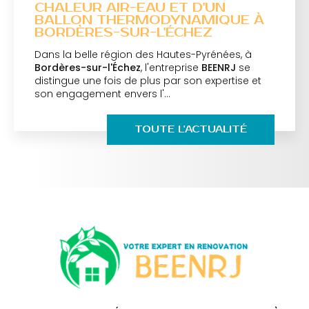
CHALEUR AIR-EAU ET D'UN
BALLON THERMODYNAMIQUE À
BORDÈRES-SUR-L'ÉCHEZ
ans la belle région des Hautes-Pyrénées, à
e
ordères-sur-l'Échez
, l'entreprise
BEENRJ
se
d
istingue une fois de plus par son expertise et
son engagement envers l'…
TOUTE L'ACTUALITÉ