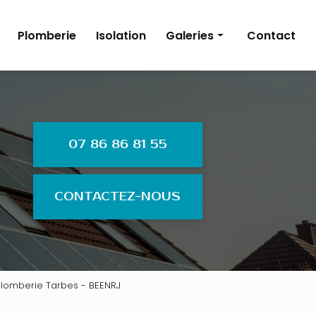
Plomberie
Isolation
Galeries
Contact
Énergies renouvelables
Électricité
Plomberie
07 86 86 81 55
Isolation
CONTACTEZ-NOUS
, plomberie Tarbes - BEENRJ