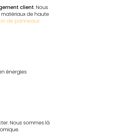
ement client
. Nous
es matériaux de haute
tion de panneaux
en énergies
cter. Nous sommes là
nomique.