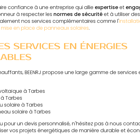
aire confiance à une entreprise qui allie
expertise
et
engag
nneur à respecter les
normes de sécurité
et à utiliser d
galement nos services complémentaires comme l'
installa
a
mise en place de panneaux solaires
.
S SERVICES EN ÉNERGIES
ABLES
chauffants, BEENRJ propose une large gamme de services 
oltaïque à Tarbes
 à Tarbes
u solaire à Tarbes
neau solaire à Tarbes
u pour un devis personnalisé, n'hésitez pas à nous conta
liser vos projets énergétiques de manière durable et éco