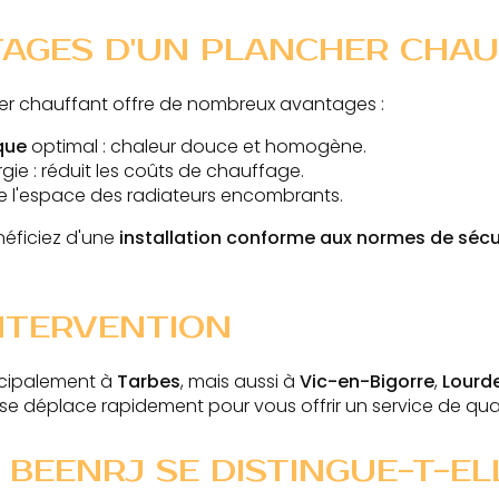
TAGES D'UN PLANCHER CHA
er chauffant offre de nombreux avantages :
que
optimal : chaleur douce et homogène.
ie : réduit les coûts de chauffage.
ère l'espace des radiateurs encombrants.
néficiez d'une
installation conforme aux normes de sécu
NTERVENTION
ncipalement à
Tarbes
, mais aussi à
Vic-en-Bigorre
,
Lourd
 se déplace rapidement pour vous offrir un service de qual
BEENRJ SE DISTINGUE-T-EL