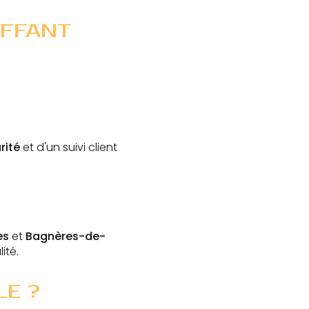
UFFANT
rité
et d'un suivi client
es
et
Bagnères-de-
ité.
LE ?