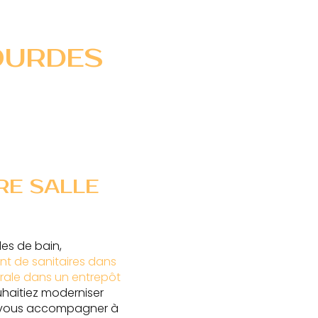
LOURDES
RE SALLE
les de bain,
 de sanitaires dans
érale dans un entrepôt
uhaitiez moderniser
our vous accompagner à