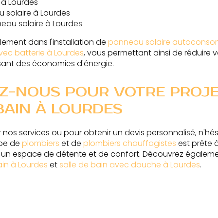
 à Lourdes
 solaire à Lourdes
neau solaire à Lourdes
ement dans l'installation de
panneau solaire autoconso
vec batterie à Lourdes
, vous permettant ainsi de réduire 
sant des économies d'énergie.
Z-NOUS POUR VOTRE PROJE
BAIN À LOURDES
r nos services ou pour obtenir un devis personnalisé, n'hé
ipe de
plombiers
et de
plombiers chauffagistes
est prête à
n un espace de détente et de confort. Découvrez égaleme
ain à Lourdes
et
salle de bain avec douche à Lourdes
.