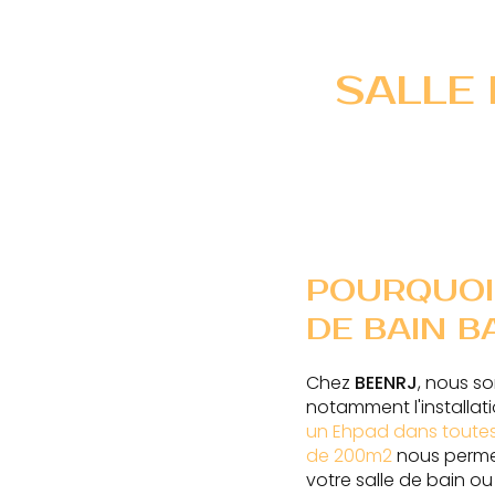
SALLE 
POURQUOI 
DE BAIN B
Chez
BEENRJ
, nous so
notamment l'installat
un Ehpad dans toutes
de 200m2
nous permet
votre salle de bain o