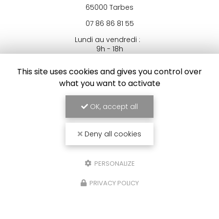
65000 Tarbes
07 86 86 81 55
Lundi au vendredi :
9h - 18h
This site uses cookies and gives you control over
Voir
+
d'infos sur
facebook
what you want to activate
OK, accept all
Deny all cookies
ENVOYEZ UN MESSAGE
PERSONALIZE
Nom Prénom
PRIVACY POLICY
Société