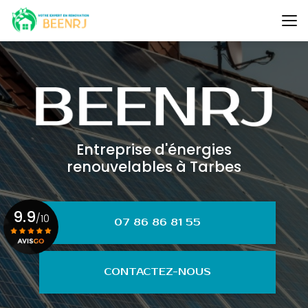
Aller
au
contenu
principal
Entreprise d'énergies
renouvelables à Tarbes
9.9
/10
07 86 86 81 55
Voir le certificat
CONTACTEZ-NOUS