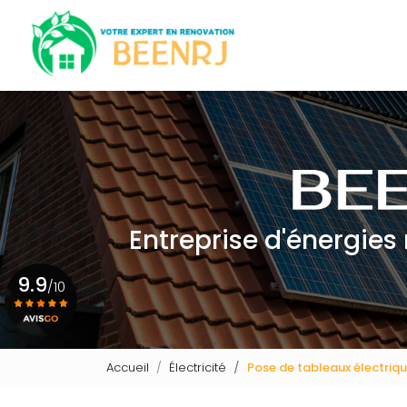
Navigation principale
Aller
au
contenu
principal
Entreprise d'énergies
9.9
/10
Voir le certificat
Accueil
Électricité
Pose de tableaux électriq